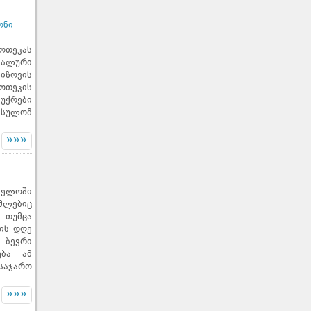
ონი
ოთეკას
იალური
იზოვის
ოთეკის
ჩუქრები
ნსულომ
»»»
ველოში
მლებიც
 თუმცა
ის დღე
ბევრი
ება ამ
საჯარო
»»»