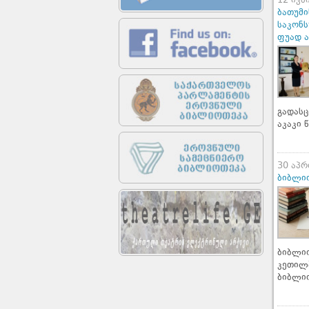
12 ივნ
ბათუმი
საკონ
ფუად ა
გადას
აკაკი 
30 აპ
ბიბლი
ბიბლი
კეთილ
ბიბლი