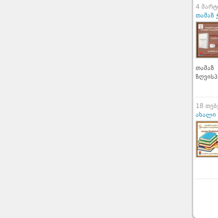
4 მარტ
თამაზ 
თამაზ
ზღვისპ
18 თე
ახალი 