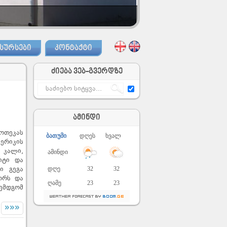
ᲡᲣᲠᲡᲔᲑᲘ
ᲙᲝᲜᲢᲐᲥᲢᲘ
ძიება ვებ-გვერდზე
ამინდი
ოთეკას
ბათუმი
დღეს
ხვალ
ერიკის
 კალი,
ამინდი
იტი და
დღე
32
32
ი გეგა
ორს და
ღამე
23
23
შემდგომ
»»»