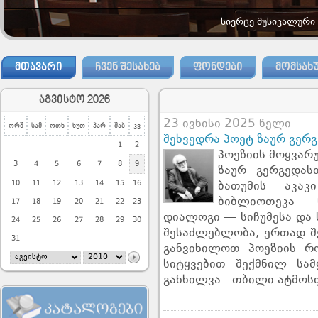
სივრცე მუსიკალური
ᲛᲗᲐᲕᲐᲠᲘ
ᲩᲕᲔᲜ ᲨᲔᲡᲐᲮᲔᲑ
ᲤᲝᲜᲓᲔᲑᲘ
ᲛᲝᲛᲡᲐᲮ
აგვისტო 2026
23 ივნისი 2025 წელი
ორშ
სამ
ოთხ
ხუთ
პარ
შაბ
კვ
შეხვედრა პოეტ ზაურ გერ
1
2
პოეზიის მოყვარ
3
4
5
6
7
8
9
ზაურ გერგედას
10
11
12
13
14
15
16
ბათუმის აკა
ბიბლიოთეკა 
17
18
19
20
21
22
23
დიალოგი — სიჩუმესა და ს
24
25
26
27
28
29
30
შესაძლებლობა, ერთად შე
31
განვიხილოთ პოეზიის რ
სიტყვებით შექმნილ სამყ
განხილვა - თბილი ატმო