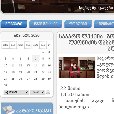
სივრცე მუსიკალური
ᲛᲗᲐᲕᲐᲠᲘ
ᲩᲕᲔᲜ ᲨᲔᲡᲐᲮᲔᲑ
ᲤᲝᲜᲓᲔᲑᲘ
ᲛᲝᲛᲡᲐᲮ
აგვისტო 2026
საჯარო ლექცია „გ
ლეონიძის დაბად
ორშ
სამ
ოთხ
ხუთ
პარ
შაბ
კვ
ა
1
2
საჯარო
3
4
5
6
7
8
9
„გოგლა
10
11
12
13
14
15
16
გიორგ
17
18
19
20
21
22
23
წლის ი
24
25
26
27
28
29
30
31
22 მაისი
13:30 საათი
ბათუმის აკაკი წ
ბიბლიოთეკა