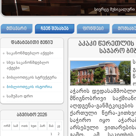
სივრცე მუსიკალური
ᲛᲗᲐᲕᲐᲠᲘ
ᲩᲕᲔᲜ ᲨᲔᲡᲐᲮᲔᲑ
ᲤᲝᲜᲓᲔᲑᲘ
ᲛᲝᲛᲡᲐᲮ
დამატებითი მენიუ
აკაკი წერეთლის
საჯარო ბი
საკანონმდებლო აქტები
სხვა საკანონმდებლო
აქტები
ბიბლიოთეკის სტრუქტურა
ბიბლიოთეკის ისტორია
აჭარის დედასამშობლო
სამუშაო დრო
მწიგნობრივი საქმია
აღდგენა-განმტკიცები
ქართული წერა-კითხვ
აგვისტო 2026
საჭირო იყო აჭარა
ორშ
სამ
ოთხ
ხუთ
პარ
შაბ
კვ
არსებული ვითარების
გამო, ამ საკითხი
1
2